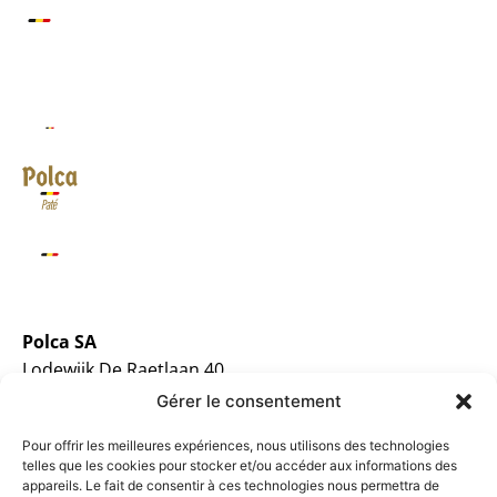
Polca SA
Lodewijk De Raetlaan 40,
B-8870 Izegem
Gérer le consentement
Tel:
+32(0)51 30 81 88
Pour offrir les meilleures expériences, nous utilisons des technologies
Email:
info@polca.be
telles que les cookies pour stocker et/ou accéder aux informations des
appareils. Le fait de consentir à ces technologies nous permettra de